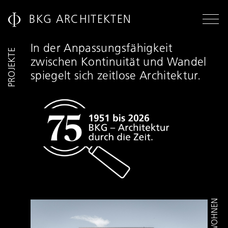
BKG ARCHITEKTEN
In der Anpassungsfähigkeit
PROJEKTE
MENÜ
Projekte
zwischen Kontinuität und Wandel
Werkliste
spiegelt sich zeitlose Architektur.
Dienstleistungen
Über uns
Kontakt
Inspiration
News
75 JAHRE
WOHNEN
PROJEKTÜBERSICHT