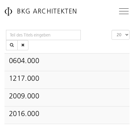
BKG ARCHITEKTEN
MENÜ
Teil
Anzeige
Projekte
des
#
Werkliste
Titels
Dienstleistungen
eingeben
Über uns
0604.000
Kontakt
Inspiration
1217.000
News
75 JAHRE
2009.000
2016.000